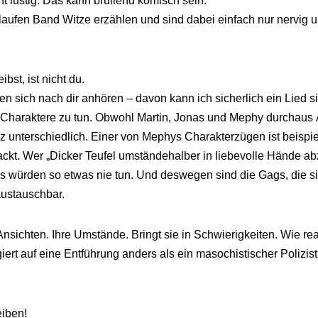
t lustig. Das kann brüllend komisch sein.
fen Band Witze erzählen und sind dabei einfach nur nervig und
bst, ist nicht du.
 sich nach dir anhören – davon kann ich sicherlich ein Lied sin
Charaktere zu tun. Obwohl Martin, Jonas und Mephy durchaus 
z unterschiedlich. Einer von Mephys Charakterzügen ist beispie
sackt. Wer „Dicker Teufel umständehalber in liebevolle Hände a
s würden so etwas nie tun. Und deswegen sind die Gags, die s
austauschbar.
Ansichten. Ihre Umstände. Bringt sie in Schwierigkeiten. Wie re
iert auf eine Entführung anders als ein masochistischer Polizis
iben!