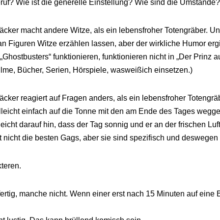
uf? Wie ist die generelle Einstellung? Wie sind die Umstände?
cker macht andere Witze, als ein lebensfroher Totengräber. Und
n Figuren Witze erzählen lassen, aber der wirkliche Humor erg
 „Ghostbusters“ funktionieren, funktionieren nicht in „Der Prin
ilme, Bücher, Serien, Hörspiele, wasweißich einsetzen.)
cker reagiert auf Fragen anders, als ein lebensfroher Totengräb
vielleicht einfach auf die Tonne mit den am Ende des Tages weg
eicht darauf hin, dass der Tag sonnig und er an der frischen Luft
ht nicht die besten Gags, aber sie sind spezifisch und deswegen 
teren.
rtig, manche nicht. Wenn einer erst nach 15 Minuten auf eine 