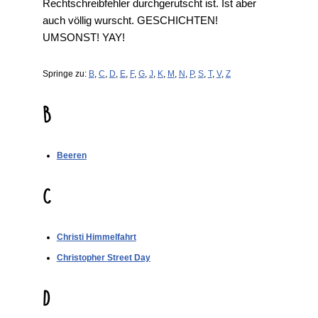
Rechtschreibfehler durchgerutscht ist. Ist aber
auch völlig wurscht. GESCHICHTEN!
UMSONST! YAY!
Springe zu:
B
,
C
,
D
,
E
,
F
,
G
,
J
,
K
,
M
,
N
,
P
,
S
,
T
,
V
,
Z
B
Beeren
C
Christi Himmelfahrt
Christopher Street Day
D