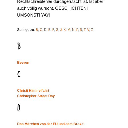
Rechtschreibfehler durchgerutscht ist. Ist aber
auch völlig wurscht. GESCHICHTEN!
UMSONST! YAY!
Springe zu:
B
,
C
,
D
,
E
,
F
,
G
,
J
,
K
,
M
,
N
,
P
,
S
,
T
,
V
,
Z
B
Beeren
C
Christi Himmelfahrt
Christopher Street Day
D
Das Märchen von der EU und dem Brexit